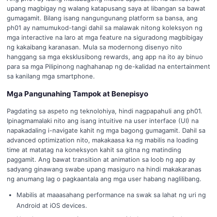
upang magbigay ng walang katapusang saya at libangan sa bawat
gumagamit. Bilang isang nangungunang platform sa bansa, ang
ph01 ay namumukod-tangi dahil sa malawak nitong koleksyon ng
mga interactive na laro at mga feature na siguradong magbibigay
ng kakaibang karanasan. Mula sa modernong disenyo nito
hanggang sa mga eksklusibong rewards, ang app na ito ay binuo
para sa mga Pilipinong naghahanap ng de-kalidad na entertainment
sa kanilang mga smartphone.
Mga Pangunahing Tampok at Benepisyo
Pagdating sa aspeto ng teknolohiya, hindi nagpapahuli ang ph01.
Ipinagmamalaki nito ang isang intuitive na user interface (UI) na
napakadaling i-navigate kahit ng mga bagong gumagamit. Dahil sa
advanced optimization nito, makakaasa ka ng mabilis na loading
time at matatag na koneksyon kahit sa gitna ng matinding
paggamit. Ang bawat transition at animation sa loob ng app ay
sadyang ginawang swabe upang masiguro na hindi makakaranas
ng anumang lag o pagkaantala ang mga user habang naglilibang.
Mabilis at maaasahang performance na swak sa lahat ng uri ng
Android at iOS devices.