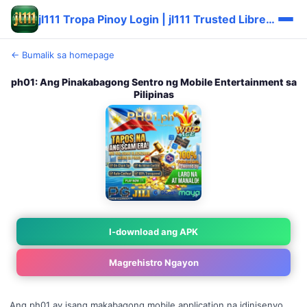
jl111 Tropa Pinoy Login | jl111 Trusted Libre Solid ✅
← Bumalik sa homepage
ph01: Ang Pinakabagong Sentro ng Mobile Entertainment sa
Pilipinas
I-download ang APK
Magrehistro Ngayon
Ang ph01 ay isang makabagong mobile application na idinisenyo